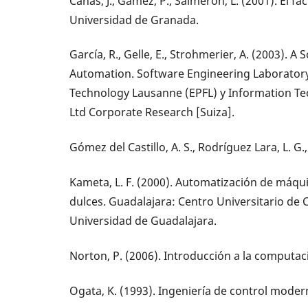
Cañas, J., Gámez, P., Salmerón, L. (2001). El 
Universidad de Granada.
García, R., Gelle, E., Strohmerier, A. (2003). A
Automation. Software Engineering Laboratory,
Technology Lausanne (EPFL) y Information Te
Ltd Corporate Research [Suiza].
Gómez del Castillo, A. S., Rodríguez Lara, L. G
Kameta, L. F. (2000). Automatización de máq
dulces. Guadalajara: Centro Universitario de C
Universidad de Guadalajara.
Norton, P. (2006). Introducción a la computac
Ogata, K. (1993). Ingeniería de control modern