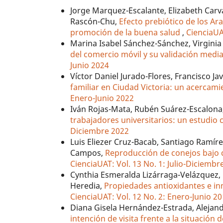
Jorge Marquez-Escalante, Elizabeth Carva
Rascón-Chu,
Efecto prebiótico de los Ara
promoción de la buena salud
,
CienciaUA
Marina Isabel Sánchez-Sánchez, Virgini
del comercio móvil y su validación medi
Junio 2024
Víctor Daniel Jurado-Flores, Francisco Ja
familiar en Ciudad Victoria: un acercam
Enero-Junio 2022
Iván Rojas-Mata, Rubén Suárez-Escalona
trabajadores universitarios: un estudio
Diciembre 2022
Luis Eliezer Cruz-Bacab, Santiago Ramír
Campos,
Reproducción de conejos bajo c
CienciaUAT: Vol. 13 No. 1: Julio-Diciembr
Cynthia Esmeralda Lizárraga-Velázquez,
Heredia,
Propiedades antioxidantes e in
CienciaUAT: Vol. 12 No. 2: Enero-Junio 2
Diana Gisela Hernández-Estrada, Alejand
intención de visita frente a la situación