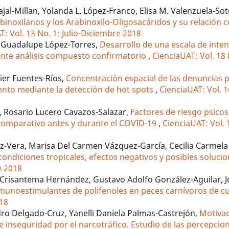
jal-Millan, Yolanda L. López-Franco, Elisa M. Valenzuela-Sot
binoxilanos y los Arabinoxilo-Oligosacáridos y su relación c
T: Vol. 13 No. 1: Julio-Diciembre 2018
a Guadalupe López-Torres,
Desarrollo de una escala de inte
ante análisis compuesto confirmatorio
,
CienciaUAT: Vol. 18 
vier Fuentes-Ríos,
Concentración espacial de las denuncias p
iento mediante la detección de hot spots
,
CienciaUAT: Vol. 1
, Rosario Lucero Cavazos-Salazar,
Factores de riesgo psicos
 comparativo antes y durante el COVID-19
,
CienciaUAT: Vol. 1
ez-Vera, Marisa Del Carmen Vázquez-García, Cecilia Carmela
ondiciones tropicales, efectos negativos y posibles soluci
e 2018
 Crisantema Hernández, Gustavo Adolfo González-Aguilar, Jos
munoestimulantes de polifenoles en peces carnívoros de cu
018
ro Delgado-Cruz, Yanelli Daniela Palmas-Castrejón,
Motivac
 de inseguridad por el narcotráfico. Estudio de las percepcion