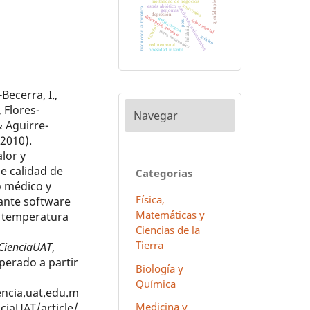
g-cuádruples
mortalidad de negocios
antivirales
estrés abiótico
estudiantes universitarios
traducción automática
genomas
depresión
diferencias de sexo
delincuencia
salud mental
perú
español
hñähñu
redes neuronales
méxico
red neuronal
obesidad infantil
Becerra, I.,
, Flores-
Navegar
& Aguirre-
(2010).
lor y
e calidad de
Categorías
o médico y
Física,
ante software
Matemáticas y
 temperatura
Ciencias de la
Tierra
CienciaUAT
,
uperado a partir
Biología y
Química
iencia.uat.edu.m
Medicina y
ciaUAT/article/