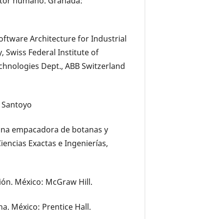
factor humano. Granada:
 Software Architecture for Industrial
 Swiss Federal Institute of
chnologies Dept., ABB Switzerland
., Santoyo
uina empacadora de botanas y
iencias Exactas e Ingenierías,
ión. México: McGraw Hill.
a. México: Prentice Hall.