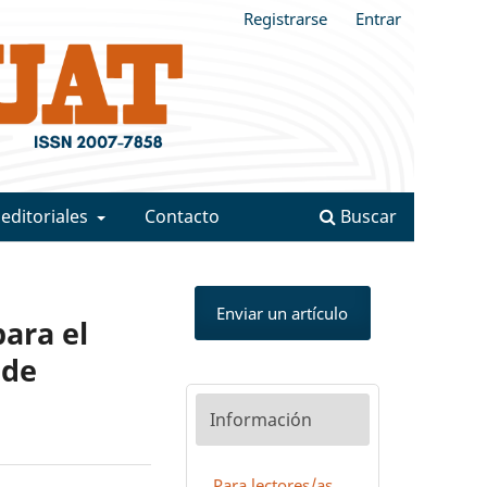
Registrarse
Entrar
 editoriales
Contacto
Buscar
Enviar un artículo
ara el
 de
Información
Para lectores/as