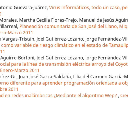
ntonio Guevara-Juárez,
Virus informáticos, todo un caso, p
0
-Morales, Martha Cecilia Flores-Trejo, Manuel de Jesús Aguir
illarreal,
Planeación comunitaria de San José del Llano, Mi
Enero-Marzo 2011
 Vargas-Tristán, Joel Gutiérrez-Lozano, Jorge Fernández-Vill
n como variable de riesgo climático en el estado de Tamaul
011
Aguirre-Bortoni, Joel Gutiérrez-Lozano, Jorge Fernández-Vill
ocial para la línea de transmisión eléctrica arroyo del Coy
3: Enero-Marzo 2011
mírez-Gil, Juan José Garza-Saldaña, Lilia del Carmen García
torno diferente para aprender programación orientada a o
mbre 2011
ad en redes inalámbricas ¿Mediante el algoritmo Wep?
,
Cie