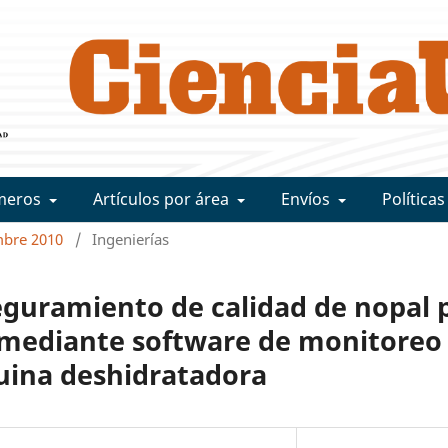
meros
Artículos por área
Envíos
Políticas
mbre 2010
/
Ingenierías
eguramiento de calidad de nopal p
 mediante software de monitoreo
ina deshidratadora