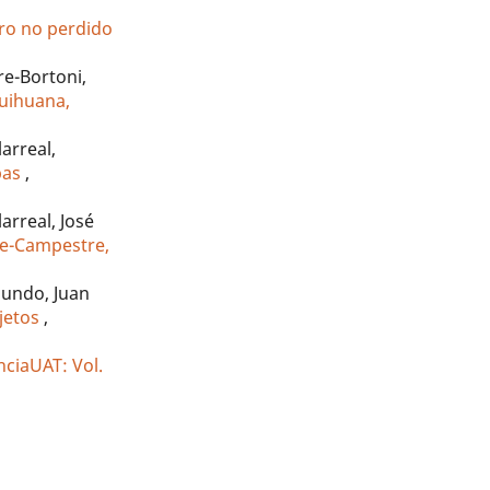
ero no perdido
re-Bortoni,
quihuana,
arreal,
ipas
,
arreal, José
ote-Campestre,
-Mundo, Juan
bjetos
,
nciaUAT: Vol.