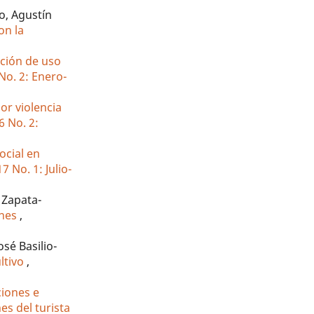
o, Agustín
on la
nción de uso
No. 2: Enero-
or violencia
6 No. 2:
ocial en
7 No. 1: Julio-
 Zapata-
ones
,
é Basilio-
ltivo
,
iones e
es del turista