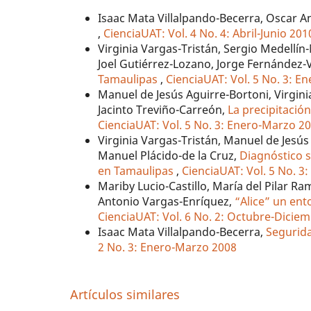
Isaac Mata Villalpando-Becerra, Oscar A
,
CienciaUAT: Vol. 4 No. 4: Abril-Junio 201
Virginia Vargas-Tristán, Sergio Medellín
Joel Gutiérrez-Lozano, Jorge Fernández-V
Tamaulipas
,
CienciaUAT: Vol. 5 No. 3: 
Manuel de Jesús Aguirre-Bortoni, Virginia
Jacinto Treviño-Carreón,
La precipitació
CienciaUAT: Vol. 5 No. 3: Enero-Marzo 2
Virginia Vargas-Tristán, Manuel de Jesús 
Manuel Plácido-de la Cruz,
Diagnóstico s
en Tamaulipas
,
CienciaUAT: Vol. 5 No. 
Mariby Lucio-Castillo, María del Pilar Ra
Antonio Vargas-Enríquez,
“Alice” un en
CienciaUAT: Vol. 6 No. 2: Octubre-Dicie
Isaac Mata Villalpando-Becerra,
Segurid
2 No. 3: Enero-Marzo 2008
Artículos similares