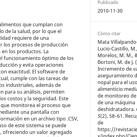
Publicado
2010-11-30
, alimentos que cumplan con
 de la salud, por lo que el
Cómo citar
alidad requiere de una
Mata Villalpando-
zar los procesos de producción
Lucio-Castillo, M.
s en los productos. La
Morelos, M. M., 
el funcionamiento óptimo de los
Bortoni, M. de J. 
ducción y evita operaciones
Incremento de va
on exactitud. El software de
aseguramiento d
tual, cumple con las tareas de
nopal para el us
os industriales, además de
alimenticio medi
n para su análisis, permiten
de monitoreo de
los costos y la seguridad. Este
de una máquina
e que monitorea el proceso que
deshidratadora.
mediante una pantalla con
5
(2), 58–61. Rec
nformación en un archivo tipo .CSV,
de
 uso de este sistema se puede
https://revistac
o, ofreciendo un valor agregado
x/index.php/Cien