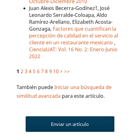
Octubre-Diciembre 2010
Juan Alexis Becerra-Godínez†, José
Leonardo Serralde-Coloapa, Aldo
Ramírez-Arellano, Elizabeth Acosta-
Gonzaga,
Factores que cuantifican la
percepción de calidad en el servicio al
cliente en un restaurante mexicano
,
CienciaUAT: Vol. 16 No. 2: Enero-Junio
2022
1
2
3
4
5
6
7
8
9
10
>
>>
También puede
Iniciar una búsqueda de
similitud avanzada
para este artículo.
Enviar un artículo