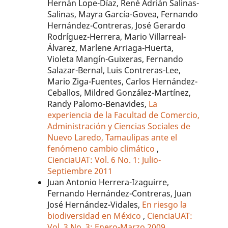
Hernán Lope-Díaz, René Adrián Salinas-
Salinas, Mayra García-Govea, Fernando
Hernández-Contreras, José Gerardo
Rodríguez-Herrera, Mario Villarreal-
Álvarez, Marlene Arriaga-Huerta,
Violeta Mangín-Guixeras, Fernando
Salazar-Bernal, Luis Contreras-Lee,
Mario Ziga-Fuentes, Carlos Hernández-
Ceballos, Mildred González-Martínez,
Randy Palomo-Benavides,
La
experiencia de la Facultad de Comercio,
Administración y Ciencias Sociales de
Nuevo Laredo, Tamaulipas ante el
fenómeno cambio climático
,
CienciaUAT: Vol. 6 No. 1: Julio-
Septiembre 2011
Juan Antonio Herrera-Izaguirre,
Fernando Hernández-Contreras, Juan
José Hernández-Vidales,
En riesgo la
biodiversidad en México
,
CienciaUAT:
Vol. 3 No. 3: Enero-Marzo 2009