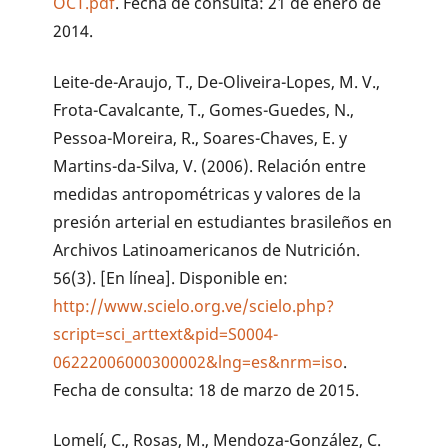
OCT.pdf
. Fecha de consulta: 21 de enero de
2014.
Leite-de-Araujo, T., De-Oliveira-Lopes, M. V.,
Frota-Cavalcante, T., Gomes-Guedes, N.,
Pessoa-Moreira, R., Soares-Chaves, E. y
Martins-da-Silva, V. (2006). Relación entre
medidas antropométricas y valores de la
presión arterial en estudiantes brasileños en
Archivos Latinoamericanos de Nutrición.
56(3). [En línea]. Disponible en:
http://www.scielo.org.ve/scielo.php?
script=sci_arttext&pid=S0004-
06222006000300002&lng=es&nrm=iso
.
Fecha de consulta: 18 de marzo de 2015.
Lomelí, C., Rosas, M., Mendoza-González, C.