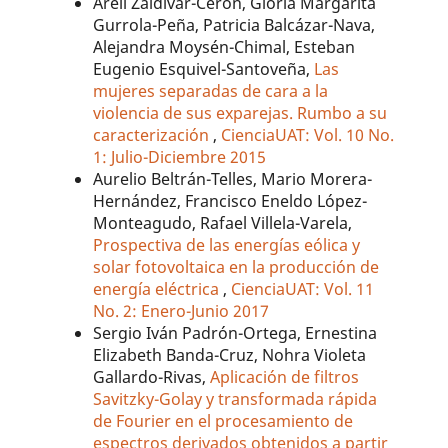
Areli Zaldívar-Cerón, Gloria Margarita
Gurrola-Peña, Patricia Balcázar-Nava,
Alejandra Moysén-Chimal, Esteban
Eugenio Esquivel-Santoveña,
Las
mujeres separadas de cara a la
violencia de sus exparejas. Rumbo a su
caracterización
,
CienciaUAT: Vol. 10 No.
1: Julio-Diciembre 2015
Aurelio Beltrán-Telles, Mario Morera-
Hernández, Francisco Eneldo López-
Monteagudo, Rafael Villela-Varela,
Prospectiva de las energías eólica y
solar fotovoltaica en la producción de
energía eléctrica
,
CienciaUAT: Vol. 11
No. 2: Enero-Junio 2017
Sergio Iván Padrón-Ortega, Ernestina
Elizabeth Banda-Cruz, Nohra Violeta
Gallardo-Rivas,
Aplicación de filtros
Savitzky-Golay y transformada rápida
de Fourier en el procesamiento de
espectros derivados obtenidos a partir