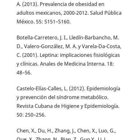
A. (2013). Prevalencia de obesidad en
adultos mexicanos, 2000-2012. Salud Pública
México. 55: S151–S160.
Botella-Carretero, J. I., Lledín-Barbancho, M.
D., Valero-González, M. A. y Varela-Da-Costa,
C. (2001). Leptina: implicaciones fisiológicas
y clínicas. Anales de Medicina Interna. 18:
48–56.
Castelo-Elías-Calles, L. (2012). Epidemiología
y prevención del síndrome metabólico.
Revista Cubana de Higiene y Epidemiología.
50: 250–256.
Chen, X., Du, H., Zhang, J., Chen, X., Luo, G.,
Que, X., Zhang, N., Bian, Z., Guo Y., Li, L.,