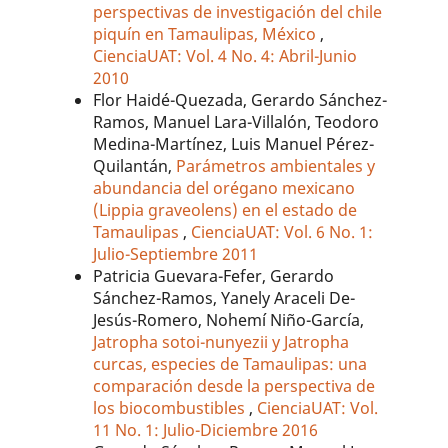
perspectivas de investigación del chile
piquín en Tamaulipas, México
,
CienciaUAT: Vol. 4 No. 4: Abril-Junio
2010
Flor Haidé-Quezada, Gerardo Sánchez-
Ramos, Manuel Lara-Villalón, Teodoro
Medina-Martínez, Luis Manuel Pérez-
Quilantán,
Parámetros ambientales y
abundancia del orégano mexicano
(Lippia graveolens) en el estado de
Tamaulipas
,
CienciaUAT: Vol. 6 No. 1:
Julio-Septiembre 2011
Patricia Guevara-Fefer, Gerardo
Sánchez-Ramos, Yanely Araceli De-
Jesús-Romero, Nohemí Niño-García,
Jatropha sotoi-nunyezii y Jatropha
curcas, especies de Tamaulipas: una
comparación desde la perspectiva de
los biocombustibles
,
CienciaUAT: Vol.
11 No. 1: Julio-Diciembre 2016