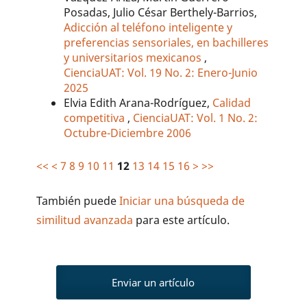
Posadas, Julio César Berthely-Barrios,
Adicción al teléfono inteligente y
preferencias sensoriales, en bachilleres
y universitarios mexicanos
,
CienciaUAT: Vol. 19 No. 2: Enero-Junio
2025
Elvia Edith Arana-Rodríguez,
Calidad
competitiva
,
CienciaUAT: Vol. 1 No. 2:
Octubre-Diciembre 2006
<<
<
7
8
9
10
11
12
13
14
15
16
>
>>
También puede
Iniciar una búsqueda de
similitud avanzada
para este artículo.
Enviar un artículo