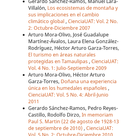
Gerardo Sánchez-Ramos, Manuel Lara-
Villalón,
Los ecosistemas de montaña y
sus implicaciones en el cambio
climático global
,
CienciaUAT: Vol. 2 No.
2: Octubre-Diciembre 2007
Arturo Mora-Olivo, José Guadalupe
Martínez-Ávalos, Laura Elena González-
Rodríguez, Héctor Arturo Garza-Torres,
El turismo en áreas naturales
protegidas en Tamaulipas
,
CienciaUAT:
Vol. 4 No. 1: Julio-Septiembre 2009
Arturo Mora-Olivo, Héctor Arturo
Garza-Torres,
Doñana una experiencia
única en los humedales españoles
,
CienciaUAT: Vol. 5 No. 4: Abril-Junio
2011
Gerardo Sánchez-Ramos, Pedro Reyes-
Castillo, Rodolfo Dirzo,
In memoriam
Paul S. Martin (22 de agosto de 1928-13
de septiembre de 2010)
,
CienciaUAT:
Vol. 5 No. 2: Octubre-Diciembre 2010